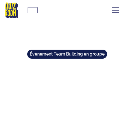
Évènement Team Building en groupe
TEAMBUILDING À
STRASBOURG : IDÉES
ORIGINALES ET FUN À TESTER
🎉
⏱
min de lecture