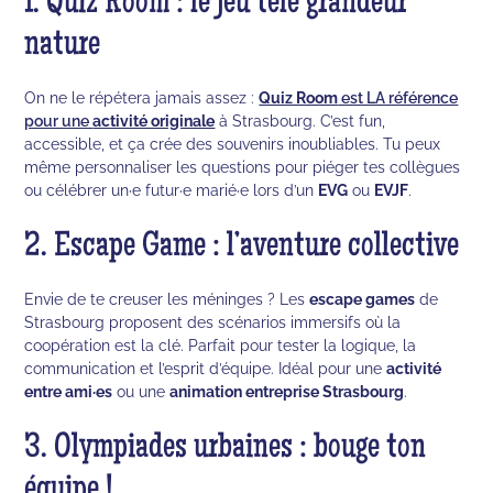
1. Quiz Room : le jeu télé grandeur
nature
On ne le répétera jamais assez :
Quiz Room
est LA référence
pour une
activité originale
à Strasbourg. C’est fun,
accessible, et ça crée des souvenirs inoubliables. Tu peux
même personnaliser les questions pour piéger tes collègues
ou célébrer un·e futur·e marié·e lors d’un
EVG
ou
EVJF
.
2. Escape Game : l’aventure collective
Envie de te creuser les méninges ? Les
escape games
de
Strasbourg proposent des scénarios immersifs où la
coopération est la clé. Parfait pour tester la logique, la
communication et l’esprit d’équipe. Idéal pour une
activité
entre ami·es
ou une
animation entreprise Strasbourg
.
3. Olympiades urbaines : bouge ton
équipe !