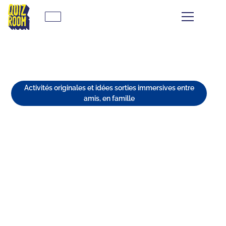
Activités originales et idées sorties immersives entre
amis, en famille
TOP 10 DES LIEUX
INCONTOURNABLES POUR
SORTIR À ANGERS EN 2026
⏱
min de lecture