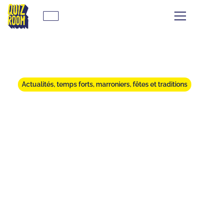
Actualités, temps forts, marroniers, fêtes et traditions
QUIZ ROOM EN BOÎTE : LE
CADEAU DE NOËL FUN À
ANGERS
⏱
min de lecture