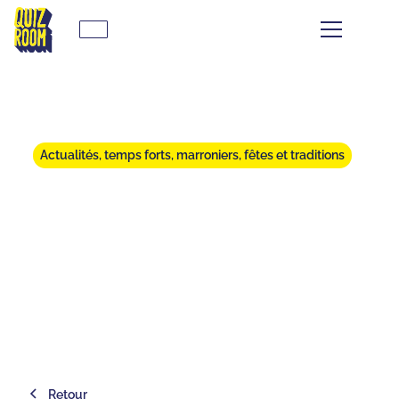
Actualités, temps forts, marroniers, fêtes et traditions
TOP 5 DES ACTIVITÉS FUN À
FAIRE TOURS EN HIVER
⏱
min de lecture
Retour