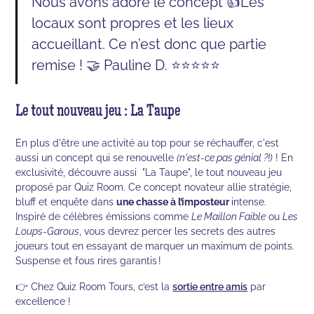
Nous avons adoré le concept 👍Les
locaux sont propres et les lieux
accueillant. Ce n’est donc que partie
remise ! 🤝 Pauline D. ⭐⭐⭐⭐⭐
Le tout nouveau jeu : La Taupe
En plus d'être une activité au top pour se réchauffer, c'est
aussi un concept qui se renouvelle
(n'est-ce pas génial ?!)
! En
exclusivité, découvre aussi "La Taupe", le tout nouveau jeu
proposé par Quiz Room. Ce concept novateur allie stratégie,
bluff et enquête dans
une chasse à l’imposteur
intense.
Inspiré de célèbres émissions comme
Le Maillon Faible
ou
Les
Loups-Garous
, vous devrez percer les secrets des autres
joueurs tout en essayant de marquer un maximum de points.
Suspense et fous rires garantis !
👉 Chez Quiz Room Tours, c’est la
sortie entre amis
par
excellence !