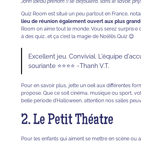
John (beau prénom !) se défoulera, sans le savoir, phy
Quiz Room est situé un peu partout en France, nota
lieu de réunion également ouvert aux plus grand
Room on aime tout le monde. Vous serez surpris·e de
à des quiz...et ça c’est la magie de No(ël)s Quiz 😉
Excellent jeu. Convivial. L'équipe d'ac
souriante ⭐⭐⭐⭐ ~Thanh V.T.
Pour en savoir plus, jette un oeil aux différentes 
propose. Que ce soit cinéma, musique ou sport, votr
belle période d’Halloween, attention nos salles peuv
2. Le Petit Théatre
Pour les enfants qui aiment se mettre en scène ou al