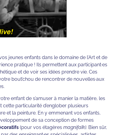
vos jeunes enfants dans le domaine de l’Art et de
érience pratique ! Ils permettent aux participant·es
thétique et de voir ses idées prendre vie. Ces
à votre bout’chou de rencontrer de nouvelles·aux
es.
tre enfant de s’amuser à manier la matière, les
t cette particularité d’englober plusieurs
e et la peinture. En y emmenant vos enfants,
 développement de sa conception de formes
écoratifs
(pour vos étagères
magnifaïk).
Bien sûr,
par des enseignant·es spécialisé·es, artistes