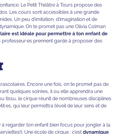
confiance. Le Petit Théâtre à Tours propose des
 ados. Les cours sont accessibles à une grande
imides. Un peu d’imitation, d’imagination et de
âtre dynamique. On te promet pas une Olivia Colman
olaire est idéale pour permettre à ton enfant de
 les professeur·es prennent garde à proposer des
r
xtrascolaires. Encore une fois, on te promet pas de
urant quelques soirées, il ou elle apprendra une
 ou tissu, le cirque réunit de nombreuses disciplines
t·es, qui leur permettra l’éveil de leur sens et de
r
à regarder ton enfant bien focus pour jongler à la
serviettes!). Une école de cirque : c’est
dynamique