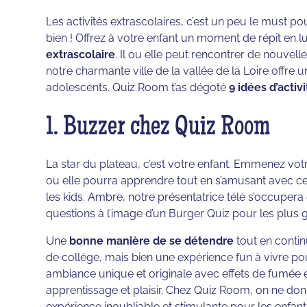
Les activités extrascolaires, c’est un peu le must pou
bien ! Offrez à votre enfant un moment de répit en 
extrascolaire
. Il ou elle peut rencontrer de nouvelles
notre charmante ville de la vallée de la Loire offre
adolescents. Quiz Room t’as dégoté
9 idées d’activ
1. Buzzer chez Quiz Room
La star du plateau, c’est votre enfant. Emmenez vot
ou elle pourra apprendre tout en s’amusant avec c
les kids. Ambre, notre présentatrice télé s’occuper
questions à l’image d’un Burger Quiz pour les plus 
Une
bonne manière de se détendre
tout en contin
de collège, mais bien une expérience fun à vivre po
ambiance unique et originale avec effets de fumée et
apprentissage et plaisir. Chez Quiz Room, on ne don
expérience inoubliable et stimulante pour les enfant