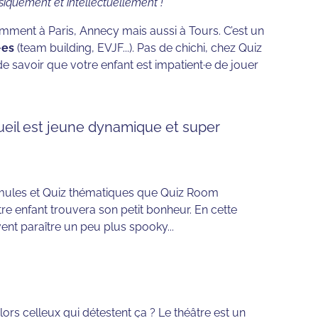
siquement et intellectuellement !
mment à Paris, Annecy mais aussi à Tours. C’est un
·es
(team building, EVJF...). Pas de chichi, chez Quiz
 savoir que votre enfant est impatient·e de jouer
cueil est jeune dynamique et super
formules et Quiz thématiques que Quiz Room
e enfant trouvera son petit bonheur. En cette
ent paraître un peu plus spooky...
ors celleux qui détestent ça ? Le théâtre est un