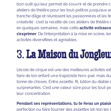
bon outil qui leur permet de s’ouvrir et de prendre 
ateliers de théâtre pour les tout-petit·es jusqu’aux
tranche d’âge et réunissent les passionné·es et les t
créativité : c’est la recette de ces ateliers de thé
en quelques semaines, mais cette
activité extrasc
s’exprimer
. De l’interprétation à la mise en scène,
activités diversifiées et agréables.
3.
La Maison du Jongleu
L’école de cirque est une des meilleures activités e
faire de ton enfant un·e trapéziste hors-pair, mais d
tonne de choses. Entre assiette, fil, bâton du diable
surprenantes. C’est une valeur sûre pour les tout-peti
leur concentration.
Pendant ses représentations, tu te feras un plaisi
perfection ou faire tourner des assiettes (et non les 