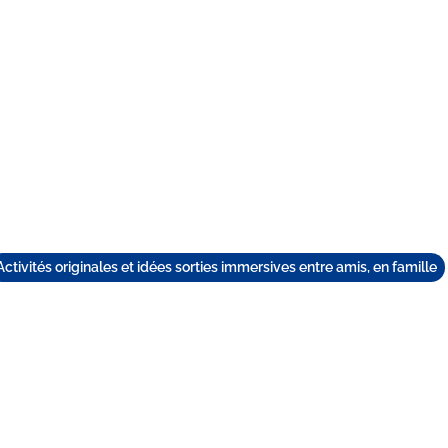
TEAM BUILDING
GIFT
GAMES
GROUPS
Activités originales et idées sorties immersives entre amis, en famille
 9 MEILLEURES ACTIV
RASCOLAIRES POUR V