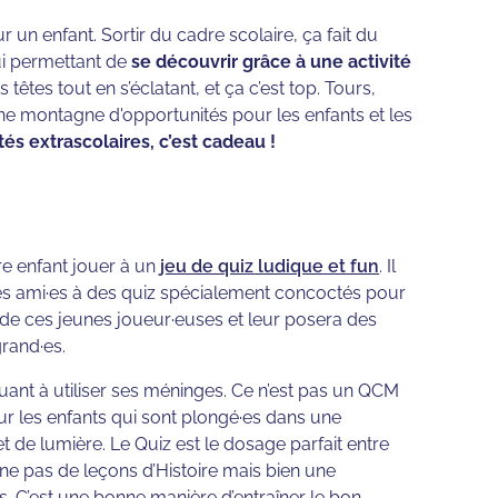
r un enfant. Sortir du cadre scolaire, ça fait du
lui permettant de
se découvrir grâce à une activité
 têtes tout en s’éclatant, et ça c’est top. Tours,
 une montagne d'opportunités pour les enfants et les
ités extrascolaires, c’est cadeau !
re enfant jouer à un
jeu de quiz ludique et fun
. Il
es ami·es à des quiz spécialement concoctés pour
a de ces jeunes joueur·euses et leur posera des
grand·es.
uant à utiliser ses méninges. Ce n’est pas un QCM
ur les enfants qui sont plongé·es dans une
 de lumière. Le Quiz est le dosage parfait entre
ne pas de leçons d’Histoire mais bien une
s. C’est une bonne manière d’entraîner le bon