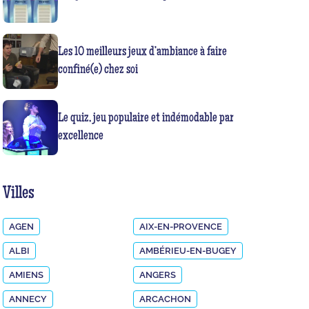
Les 10 meilleurs jeux d’ambiance à faire
confiné(e) chez soi
Le quiz, jeu populaire et indémodable par
excellence
Villes
AGEN
AIX-EN-PROVENCE
ALBI
AMBÉRIEU-EN-BUGEY
AMIENS
ANGERS
ANNECY
ARCACHON