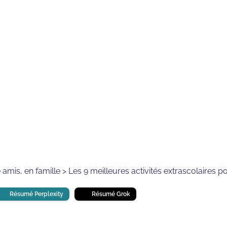
ENFANT À TOURS
⏱
min de lecture
e amis, en famille > Les 9 meilleures activités extrascolaires 
Résumé Perplexity
Résumé Grok