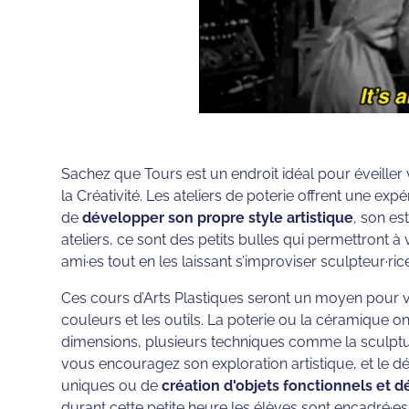
Sachez que Tours est un endroit idéal pour éveiller 
la Créativité. Les ateliers de poterie offrent une exp
de
développer son propre style artistique
, son es
ateliers, ce sont des petits bulles qui permettront 
ami·es tout en les laissant s’improviser sculpteur·ric
Ces cours d’Arts Plastiques seront un moyen pour vo
couleurs et les outils. La poterie ou la céramique on
dimensions, plusieurs techniques comme la sculptur
vous encouragez son exploration artistique, et le
uniques ou de
création d'objets fonctionnels et d
durant cette petite heure les élèves sont encadré·es 