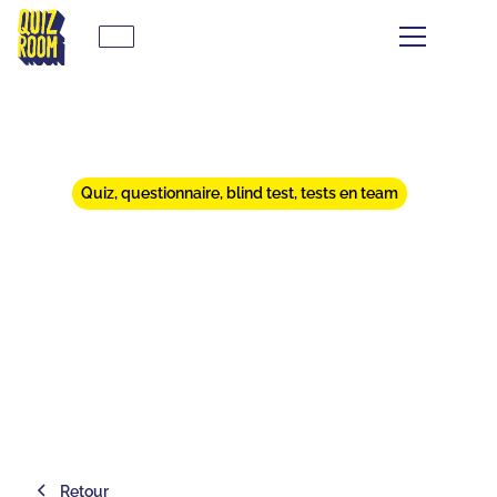
Quiz, questionnaire, blind test, tests en team
🔮 QUEL·LE JOUEUR·EUSE DE
QUIZ ROOM ES-TU ? 🔮
⏱
min de lecture
Retour