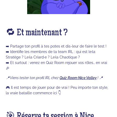
🔁 Et maintenant ?
➡️ Partage ton profil à tes potes et dis-leur de faire le test !
➡️ Identifie les membres de ta team IRL : qui est le·la
Stratège ? Le·la Criard·e ? Le·la Chaotique ?
➡️ Et surtout : venez en Quiz Room rejouer vos rôles… en vrai
🎉
📍 Viens tester ton profil IRL chez
Quiz Room Nice Valley
! 📍
🎮 Il est temps de jouer pour de vrai ! Peu importe ton style,
la vraie bataille commence ici 👇
🎯 Réserve ta session à Nice