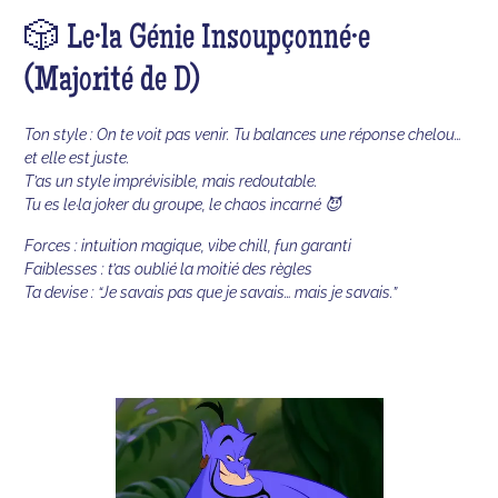
🎲 Le·la Génie Insoupçonné·e
(Majorité de D)
Ton style : On te voit pas venir. Tu balances une réponse chelou…
et elle est juste.
T’as un style imprévisible, mais redoutable.
Tu es le·la joker du groupe, le chaos incarné 😈
Forces : intuition magique, vibe chill, fun garanti
Faiblesses : t’as oublié la moitié des règles
Ta devise : “Je savais pas que je savais… mais je savais.”