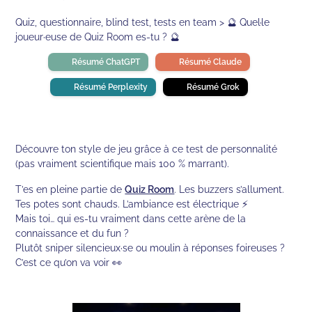
Quiz, questionnaire, blind test, tests en team > 🔮 Quel·le
joueur·euse de Quiz Room es-tu ? 🔮
Résumé ChatGPT
Résumé Claude
Résumé Perplexity
Résumé Grok
Découvre ton style de jeu grâce à ce test de personnalité
(pas vraiment scientifique mais 100 % marrant).
T’es en pleine partie de
Quiz Room
. Les buzzers s’allument.
Tes potes sont chauds. L’ambiance est électrique ⚡
Mais toi… qui es-tu vraiment dans cette arène de la
connaissance et du fun ?
Plutôt sniper silencieux·se ou moulin à réponses foireuses ?
C’est ce qu’on va voir 👀