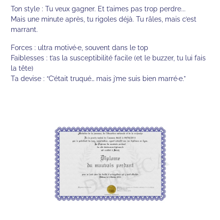
Ton style : Tu veux gagner. Et t’aimes pas trop perdre...
Mais une minute après, tu rigoles déjà. Tu râles, mais c’est
marrant.
Forces : ultra motivé·e, souvent dans le top
Faiblesses : t’as la susceptibilité facile (et le buzzer, tu lui fais
la tête)
Ta devise : “C’était truqué… mais j’me suis bien marré·e.”