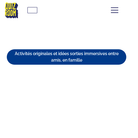
Activités originales et idées sorties immersives entre
amis, en famille
8 ACTIVITÉS INSOLITES À
FAIRE À BORDEAUX
⏱
min de lecture