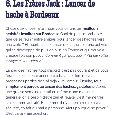
6. Les Frères Jack : Lancer de
hache à Bordeaux
Chose dûe, chose faîte : nous vous offrons les
meilleurs
activités insolites sur Bordeaux
. Quoi de plus improbable
que de se réunir entre ami(e)s pour lancer des haches vers
une cible ? Et pourtant… Le lancer de haches est une activité
qui se développe de plus en plus en France et qui trouve à
chaque fois son public.
Comment ça, "pourquoi ?" ? Et bien allez
essayer et vous verrez !
Lancer des haches, tout d’abord, c’est pas courant et ça vous
fera une excellente anecdote à balancer lors de vos
prochaines parties de “J’ai déjà - J’ai jamais”. Ensuite,
tout
simplement parce que lancer des haches, ça défoule
. Après
une grosse semaine de taff ou même d’une manière
générale, on a besoin d’être zen et relaxé. C’est même très
sain comme activité. Et, comme il n’y a rien à redire niveau
sécurité, ça fait du mal à personne. Alors pourquoi se priver ?
C’est ça la vraie question.