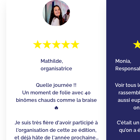
Mathilde,
Monia,
organisatrice
Responsab
Quelle journée !!
Voir tous 
Un moment de folie avec 40
rassemb
binômes chauds comme la braise
aussi eu
🔥
on
Je suis très fière d'avoir participé à
C’était u
l'organisation de cette 2e édition,
qu’on a é
et déjà hâte de l'année prochaine...