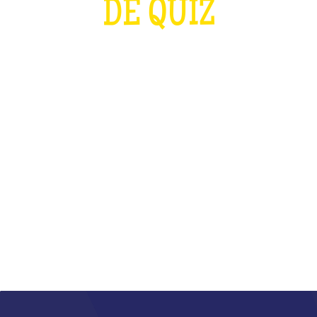
DE QUIZ
PLUS FORT QUE LES J.O ET QUE LA
COUPE DU MONDE DE RUGBY
RÉUNIS
QU'EST-CE QUE C'EST ?