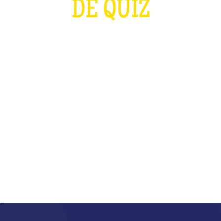
DE QUIZ
PLUS FORT QUE LES J.O ET QUE LA
COUPE DU MONDE DE RUGBY
RÉUNIS
QU'EST-CE QUE C'EST ?