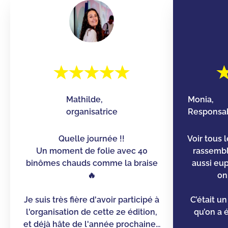
Mathilde,
Monia,
organisatrice
Responsab
Quelle journée !!
Voir tous 
Un moment de folie avec 40
rassemb
binômes chauds comme la braise
aussi eu
🔥
on
Je suis très fière d'avoir participé à
C’était u
l'organisation de cette 2e édition,
qu’on a é
et déjà hâte de l'année prochaine...