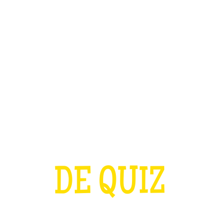
TEAM BUILDING
OFFRIR
JEUX
GROUPES
A COUPE D'EURO
DE QUIZ