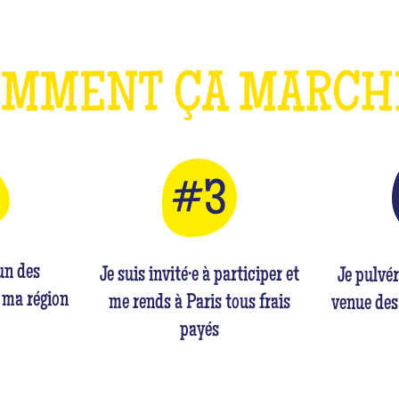
OMMENT ÇA MARC
'un des
Je suis invité·e à participer et
Je pulvé
 ma région
me rends à Paris tous frais
venue des
payés