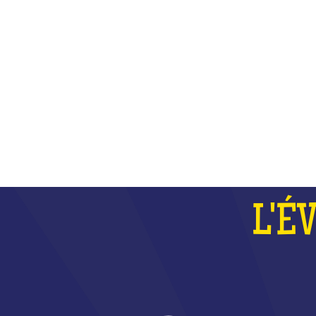
PLUS
L'É