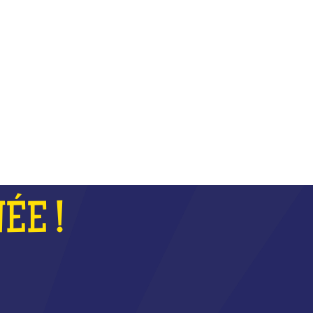
COUPE
ÉE !