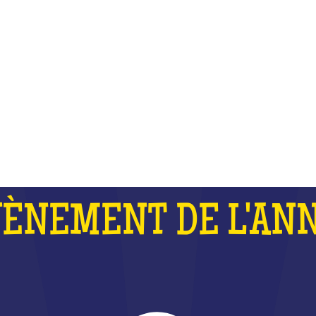
 FORT QUE LES J.O ET QUE LA 
DU MONDE DE RUGBY RÉUNIS
QU'EST-CE QUE C'EST ?
VÈNEMENT DE L'ANN