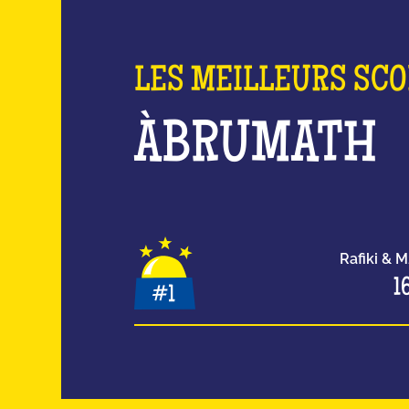
LES MEILLEURS SC
À
BRUMATH
Rafiki & 
1