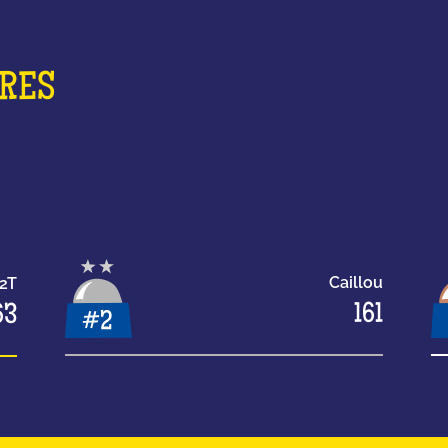
ORES
Caillou
M2T
161
63