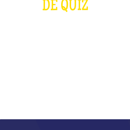
DE QUIZ
PLUS FORT QUE LES J.O ET QUE LA
COUPE DU MONDE DE RUGBY
RÉUNIS
QU'EST-CE QUE C'EST ?