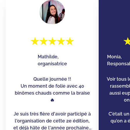
Mathilde,
Monia,
organisatrice
Responsab
Quelle journée !!
Voir tous 
Un moment de folie avec 40
rassemb
binômes chauds comme la braise
aussi eu
🔥
on
Je suis très fière d'avoir participé à
C’était u
l'organisation de cette 2e édition,
qu’on a é
et déjà hâte de l'année prochaine...