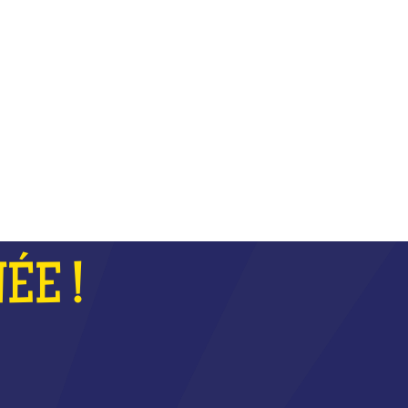
COUPE
ÉE !