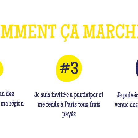
OMMENT ÇA MARC
'un des
Je suis invité·e à participer et
Je pulvé
 ma région
me rends à Paris tous frais
venue des
payés