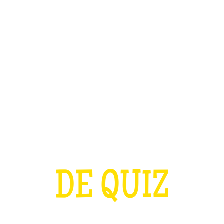
TEAM BUILDING
OFFRIR
JEUX
GROUPES
A COUPE D'EURO
DE QUIZ