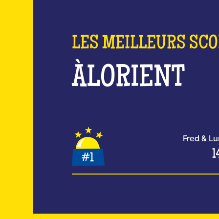
LES MEILLEURS SC
À
LORIENT
Fred & L
1