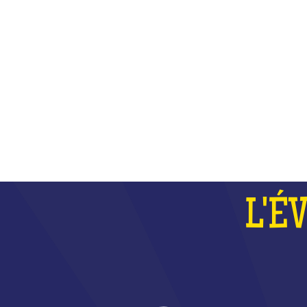
PLUS
L'É