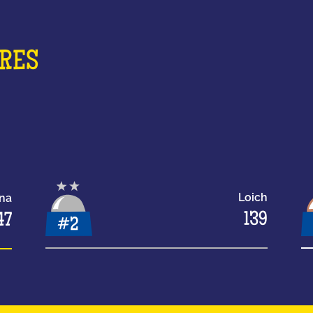
ORES
Loich
una
139
47