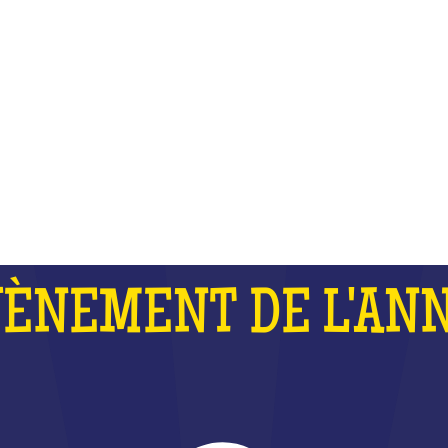
 FORT QUE LES J.O ET QUE LA 
DU MONDE DE RUGBY RÉUNIS
QU'EST-CE QUE C'EST ?
VÈNEMENT DE L'ANN