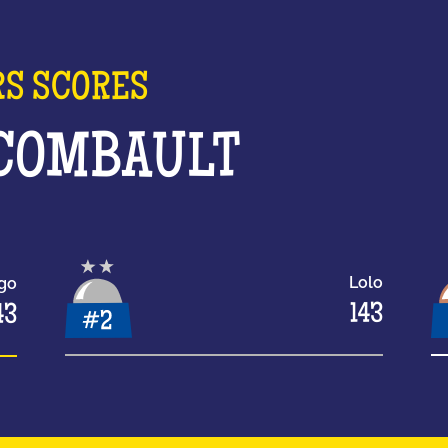
RS SCORES
 COMBAULT
Lolo
go
143
43