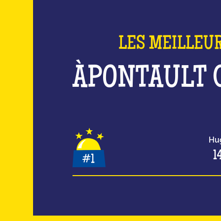
LES MEILLEU
À
PONTAULT
Hu
1