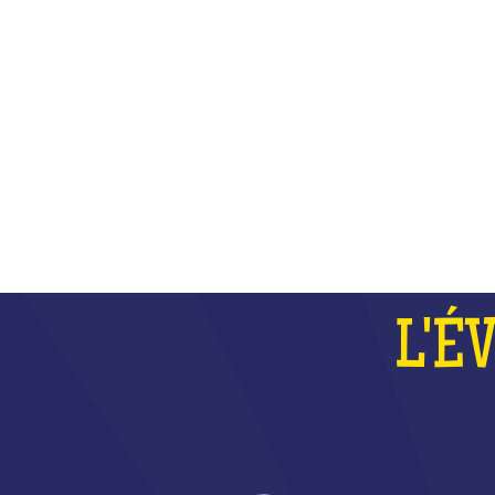
PLUS
L'É