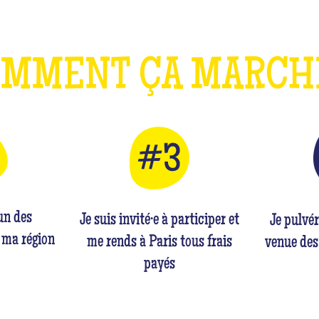
OMMENT ÇA MARC
'un des
Je suis invité·e à participer et
Je pulvé
 ma région
me rends à Paris tous frais
venue des
payés