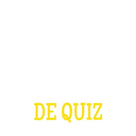
TEAM BUILDING
OFFRIR
JEUX
GROUPES
A COUPE D'EURO
DE QUIZ