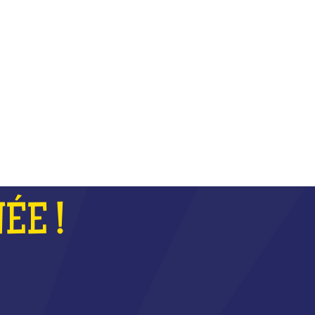
COUPE
ÉE !