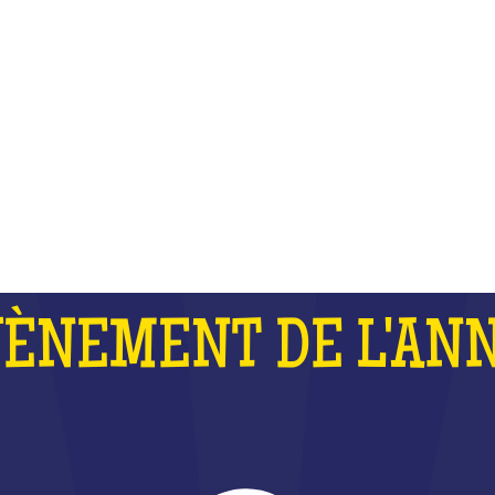
 FORT QUE LES J.O ET QUE LA 
DU MONDE DE RUGBY RÉUNIS
QU'EST-CE QUE C'EST ?
VÈNEMENT DE L'ANN