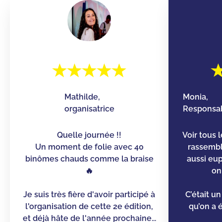
Mathilde,
Monia,
organisatrice
Responsab
Quelle journée !!
Voir tous 
Un moment de folie avec 40
rassemb
binômes chauds comme la braise
aussi eu
🔥
on
Je suis très fière d'avoir participé à
C’était u
l'organisation de cette 2e édition,
qu’on a é
et déjà hâte de l'année prochaine...