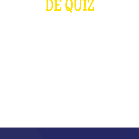
DE QUIZ
PLUS FORT QUE LES J.O ET QUE LA
COUPE DU MONDE DE RUGBY
RÉUNIS
QU'EST-CE QUE C'EST ?