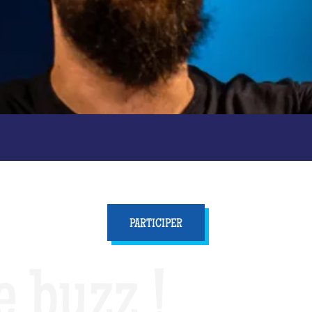
PARTICIPER
e buzz !