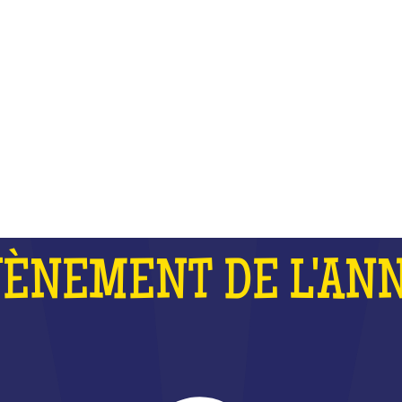
 FORT QUE LES J.O ET QUE LA 
DU MONDE DE RUGBY RÉUNIS
QU'EST-CE QUE C'EST ?
VÈNEMENT DE L'ANN