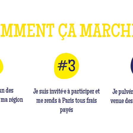
OMMENT ÇA MARC
'un des
Je suis invité·e à participer et
Je pulvé
 ma région
me rends à Paris tous frais
venue des
payés