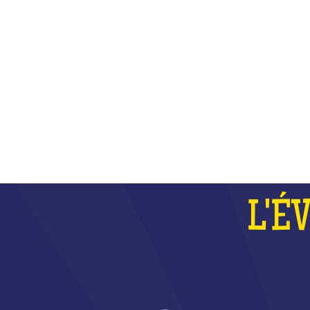
PLUS
L'É