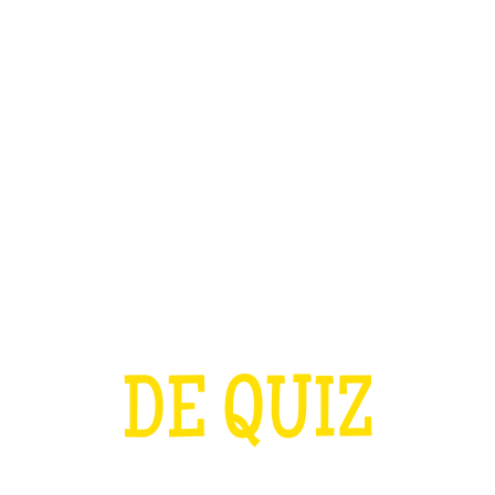
TEAM BUILDING
OFFRIR
JEUX
GROUPES
A COUPE D'EURO
DE QUIZ