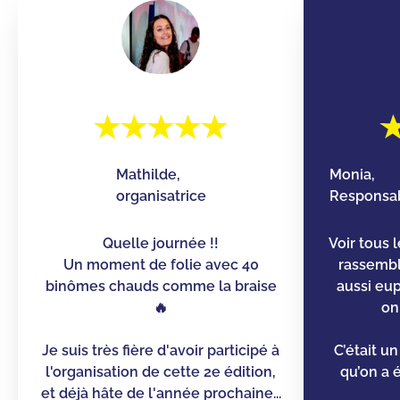
Mathilde,
Monia,
organisatrice
Responsab
Quelle journée !!
Voir tous 
Un moment de folie avec 40
rassemb
binômes chauds comme la braise
aussi eu
🔥
on
Je suis très fière d'avoir participé à
C’était u
l'organisation de cette 2e édition,
qu’on a é
et déjà hâte de l'année prochaine...