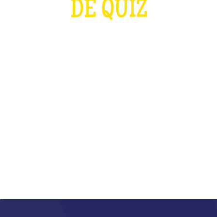
DE QUIZ
PLUS FORT QUE LES J.O ET QUE LA
COUPE DU MONDE DE RUGBY
RÉUNIS
QU'EST-CE QUE C'EST ?