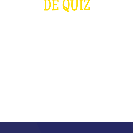
DE QUIZ
PLUS FORT QUE LES J.O ET QUE LA
COUPE DU MONDE DE RUGBY
RÉUNIS
QU'EST-CE QUE C'EST ?