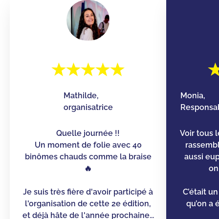
Mathilde,
Monia,
organisatrice
Responsab
Quelle journée !!
Voir tous 
Un moment de folie avec 40
rassemb
binômes chauds comme la braise
aussi eu
🔥
on
Je suis très fière d'avoir participé à
C’était u
l'organisation de cette 2e édition,
qu’on a é
et déjà hâte de l'année prochaine...