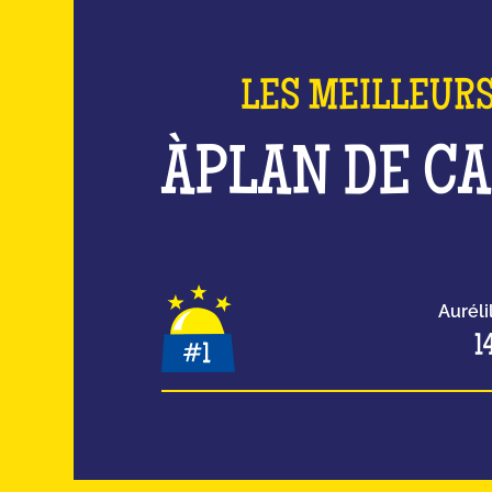
LES MEILLEUR
À
PLAN DE C
Auréli
1