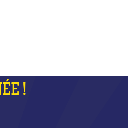
COUPE
ÉE !