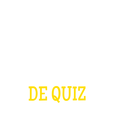
TEAM BUILDING
OFFRIR
JEUX
GROUPES
A COUPE D'EURO
DE QUIZ