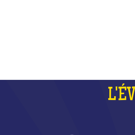
PLUS
L'É