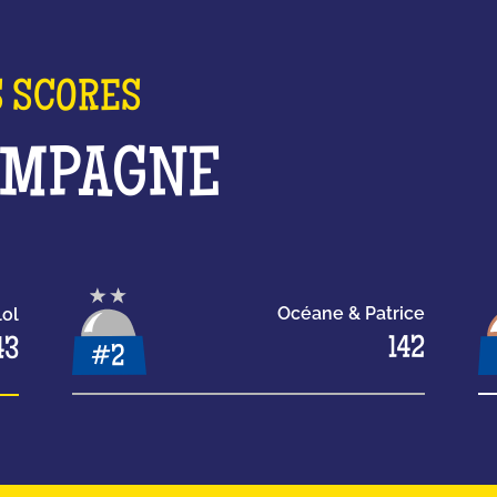
S SCORES
AMPAGNE
Océane & Patrice
lol
142
43