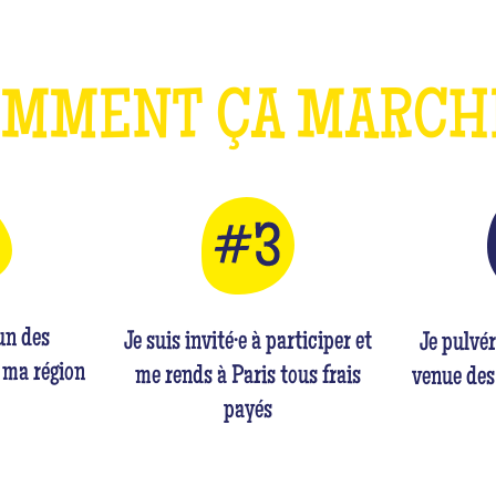
OMMENT ÇA MARC
'un des
Je suis invité·e à participer et
Je pulvé
 ma région
me rends à Paris tous frais
venue des
payés