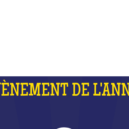
 FORT QUE LES J.O ET QUE LA 
DU MONDE DE RUGBY RÉUNIS
QU'EST-CE QUE C'EST ?
VÈNEMENT DE L'ANN