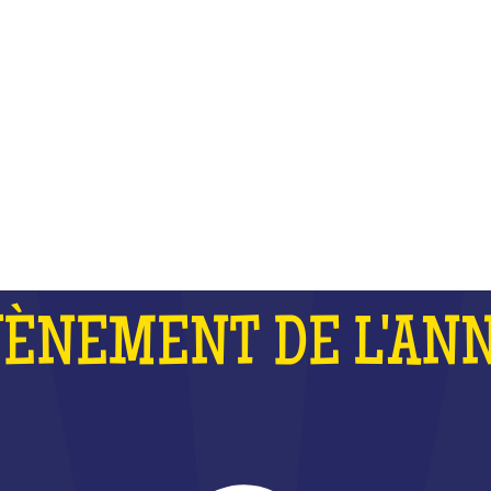
 FORT QUE LES J.O ET QUE LA 
DU MONDE DE RUGBY RÉUNIS
QU'EST-CE QUE C'EST ?
VÈNEMENT DE L'ANN