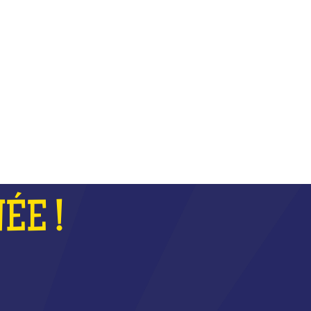
COUPE
ÉE !