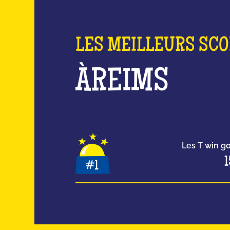
LES MEILLEURS SC
À
REIMS
Les T win g
1