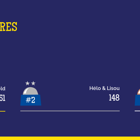
ORES
Hélo & Lisou
old
148
51