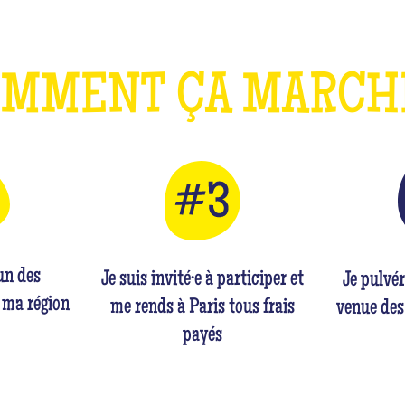
OMMENT ÇA MARC
'un des
Je suis invité·e à participer et
Je pulvé
 ma région
me rends à Paris tous frais
venue des
payés