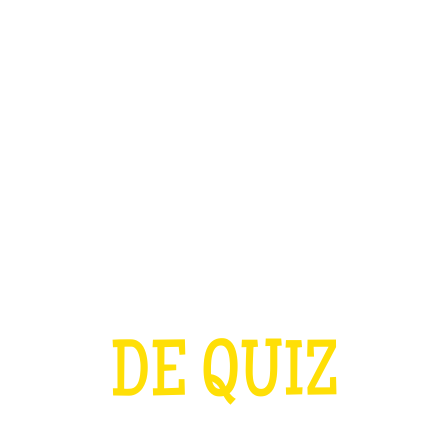
TEAM BUILDING
OFFRIR
JEUX
GROUPES
A COUPE D'EURO
DE QUIZ