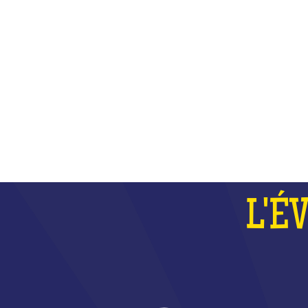
PLUS
L'É