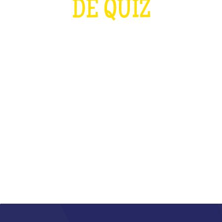
DE QUIZ
PLUS FORT QUE LES J.O ET QUE LA
COUPE DU MONDE DE RUGBY
RÉUNIS
QU'EST-CE QUE C'EST ?