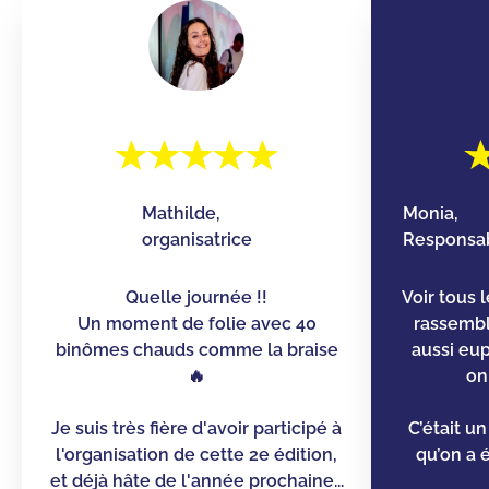
Mathilde,
Monia,
organisatrice
Responsab
Quelle journée !!
Voir tous 
Un moment de folie avec 40
rassemb
binômes chauds comme la braise
aussi eu
🔥
on
Je suis très fière d'avoir participé à
C’était u
l'organisation de cette 2e édition,
qu’on a é
et déjà hâte de l'année prochaine...