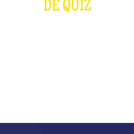
DE QUIZ
PLUS FORT QUE LES J.O ET QUE LA
COUPE DU MONDE DE RUGBY
RÉUNIS
QU'EST-CE QUE C'EST ?