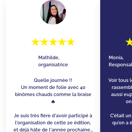
Mathilde,
Monia,
organisatrice
Responsab
Quelle journée !!
Voir tous 
Un moment de folie avec 40
rassemb
binômes chauds comme la braise
aussi eu
🔥
on
Je suis très fière d'avoir participé à
C’était u
l'organisation de cette 2e édition,
qu’on a é
et déjà hâte de l'année prochaine...