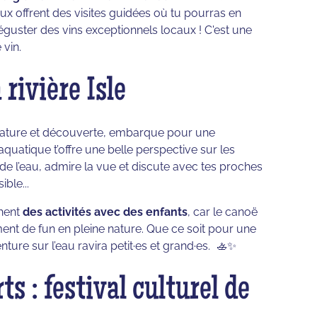
aux offrent des visites guidées où tu pourras en
éguster des vins exceptionnels locaux ! C'est une
vin.
rivière Isle
nature et découverte, embarque pour une
aquatique t’offre une belle perspective sur les
de l’eau, admire la vue et discute avec tes proches
ble...
hent
des activités avec des enfants
, car le canoë
ment de fun en pleine nature. Que ce soit pour une
ture sur l’eau ravira petit·es et grand·es. 🚣✨
ts : festival culturel de