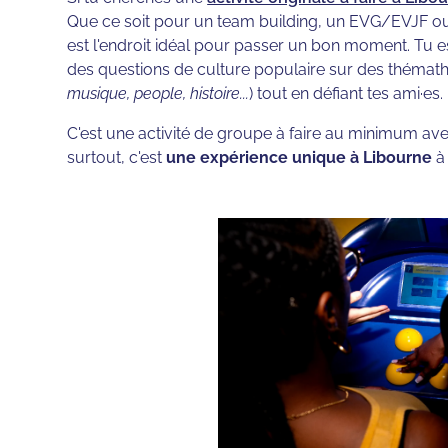
Que ce soit pour un team building, un EVG/EVJF ou
est l'endroit idéal pour passer un bon moment. Tu e
des questions de culture populaire sur des thémath
musique, people, histoire...
) tout en défiant tes ami·es.
C'est une activité de groupe à faire au minimum avec
surtout, c'est
une expérience unique à Libourne
à