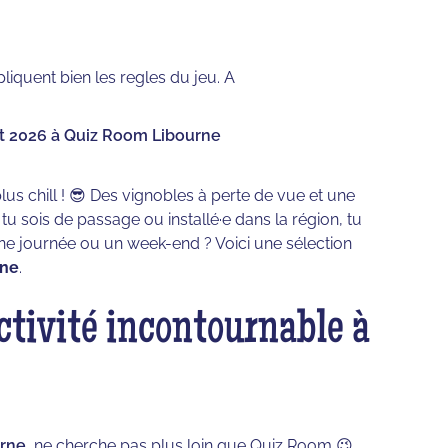
liquent bien les regles du jeu. A
et 2026 à Quiz Room Libourne
s chill ! 😎 Des vignobles à perte de vue et une
tu sois de passage ou installé·e dans la région, tu
e journée ou un week-end ? Voici une sélection
rne
.
ctivité incontournable à
urne
, ne cherche pas plus loin que Quiz Room 😉